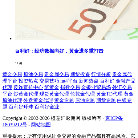
百利好：经济数据向好，黄金遭多重打击
198
黄金交易
原油交易
贵金属交易
期货投资
行情分析
贵金属代
理平台
投资热点
交易技巧
mt4平台
新闻热点
百利好
金融产品
代理
反诈宣传中心
纸黄金
指数交易
金银业贸易场
外汇交易
平台
炒黄金代理
现货黄金代理
伦敦金代理
黄金TD代理
黄金
原油代理
外盘黄金代理
黄金专题
原油专题
期货专题
白银专
题
百利好环球
百利好金业
Copyright © 2002-2026 橙意汇返佣网 版权所有 -
京ICP备
18039212号
-
网站地图
重要提示：所有使用保证金交易的金融产品都具有高风险。它