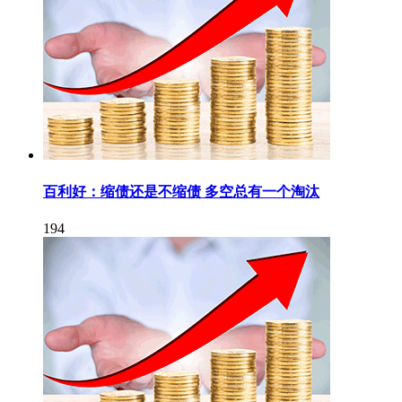
百利好：缩债还是不缩债 多空总有一个淘汰
194