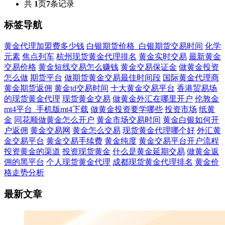
共
1
页
7
条记录
标签导航
黄金代理加盟费多少钱
白银期货价格_白银期货交易时间
化学
元素
焦点列车
杭州现货黄金代理排名
黄金实时交易
最新黄金
交易价格
黄金短线交易怎么赚钱
黄金交易保证金
做黄金投资
怎么做
期货平台
做期货黄金交易最佳时间段
国际黄金代理商
黄金期货返佣
黄金td交易时间
十大黄金交易平台
香港贸易场
的现货黄金代理
现货黄金交易
做黄金外汇在哪里开户
伦敦金
mt4平台_手机版mt4下载
做黄金投资要学哪些
投资市场
纸黄
金
同花顺做黄金怎么开户
黄金市场交易时间
黄金白银如何开
户返佣
黄金交易网
黄金怎么交易
现货黄金代理哪个好
外汇黄
金交易平台
黄金交易手续费
黄金纯度
黄金交易平台开户流程
投资黄金的渠道
投资现货黄金
什么是黄金延期交易
做黄金返
佣的黑平台
个人现货黄金代理
成都现货黄金代理排名
黄金价
格走势分析
最新文章