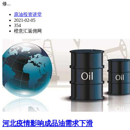
修...
原油投资讲堂
2021-02-05
354
橙意汇返佣网
河北疫情影响成品油需求下滑