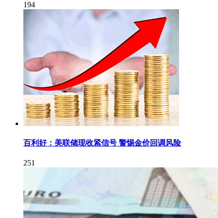
194
百利好：美联储现收紧信号 警惕金价回调风险
251