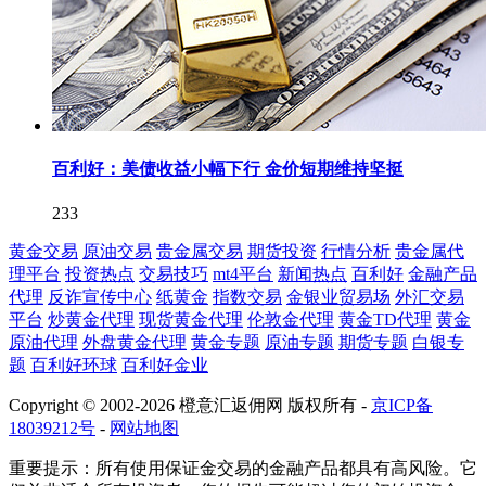
百利好：美债收益小幅下行 金价短期维持坚挺
233
黄金交易
原油交易
贵金属交易
期货投资
行情分析
贵金属代
理平台
投资热点
交易技巧
mt4平台
新闻热点
百利好
金融产品
代理
反诈宣传中心
纸黄金
指数交易
金银业贸易场
外汇交易
平台
炒黄金代理
现货黄金代理
伦敦金代理
黄金TD代理
黄金
原油代理
外盘黄金代理
黄金专题
原油专题
期货专题
白银专
题
百利好环球
百利好金业
Copyright © 2002-2026 橙意汇返佣网 版权所有 -
京ICP备
18039212号
-
网站地图
重要提示：所有使用保证金交易的金融产品都具有高风险。它