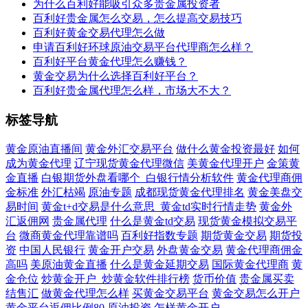
为什么百利好能吸引众多贵金属投资者
百利好贵金属怎么交易，怎么提高交易技巧
百利好黄金交易代理怎么做
申请百利好环球原油交易平台代理商怎么样？
百利好平台黄金代理怎么赚钱？
黄金交易为什么选择百利好平台？
百利好贵金属代理怎么样，市场大不大？
标签导航
黄金原油直播间
黄金外汇交易平台
做什么黄金投资最好
如何
成为黄金代理
辽宁现货黄金代理微信
美黄金代理开户
金策黄
金直播
白银期货外盘看哪个_白银行情分析软件
黄金代理商佣
金标准
外汇枯竭
原油专题
成都现货黄金代理排名
黄金美盘交
易时间
黄金t+d交易是什么意思_黄金td实时行情走势
黄金外
汇返佣网
贵金属代理
什么是黄金td交易
现货黄金模拟交易平
台
微商黄金代理靠谱吗
百利好指数专题
期货黄金交易
期货投
资
中国人民银行
黄金开户交易
外盘黄金交易
黄金代理商佣金
高吗
美原油黄金直播
什么是黄金延期交易
国际黄金代理商
黄
金仓位
炒黄金开户_炒黄金软件排行榜
货币价值
贵金属买卖
结售汇
做黄金代理怎么样
买黄金交易平台
黄金交易怎么开户
黄金平台返佣比例80
原油投资
怎样黄金开户