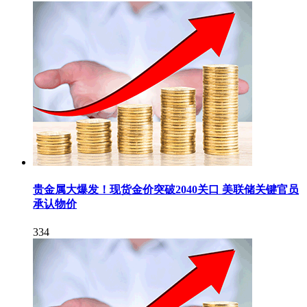
贵金属大爆发！现货金价突破2040关口 美联储关键官员
承认物价
334