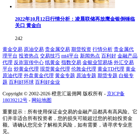
2022年10月12日行情分析：凌晨联储再放鹰金银倒锤临
关口 黄金白
242
黄金交易
原油交易
贵金属交易
期货投资
行情分析
贵金属代
理平台
投资热点
交易技巧
mt4平台
新闻热点
百利好
金融产品
代理
反诈宣传中心
纸黄金
指数交易
金银业贸易场
外汇交易
平台
炒黄金代理
现货黄金代理
伦敦金代理
黄金TD代理
黄金
原油代理
外盘黄金代理
黄金专题
原油专题
期货专题
白银专
题
百利好环球
百利好金业
Copyright © 2002-2026 橙意汇返佣网 版权所有 -
京ICP备
18039212号
-
网站地图
重要提示：所有使用保证金交易的金融产品都具有高风险。它
们并非适合所有投资者，您的损失可能超过您的初始投资金
额。请确认您完全了解相关风险，如有需要，请寻求专业意
见。