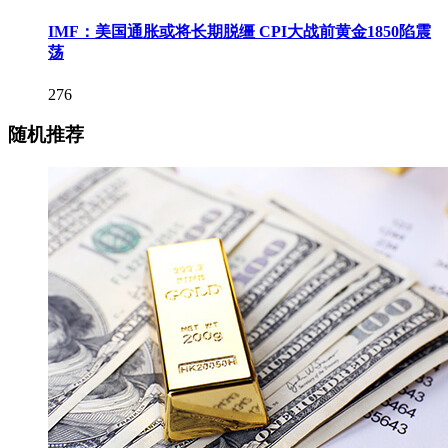
IMF：美国通胀或将长期脱缰 CPI大战前黄金1850陷震
荡
276
随机推荐