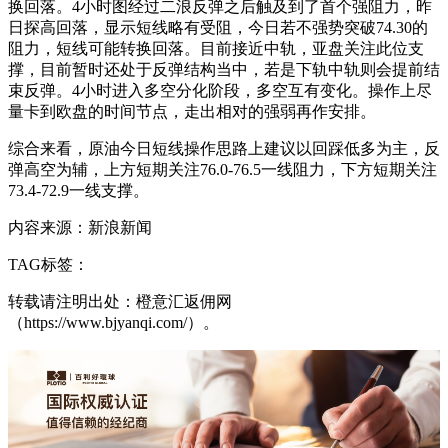
换回落。4小时图经过二浪反弹之后触及到了首个强阻力，昨
日探高回落，显示短线略有受阻，今日若不强势突破74.30的
阻力，短线可能转换回落。目前接近中轨，亚盘关注此位支
撑，目前暂时还处于反弹结构当中，若是下轨中轨则会提前结
束反弹。4小时进入多空分化阶段，多空互有变化。操作上尽
量卡到欧盘的时间节点，走出相对的强弱再作安排。
综合来看，原油今日短线操作思路上建议以回踩低多为主，反
弹高空为辅，上方短期关注76.0-76.5一线阻力，下方短期关注
73.4-72.9一线支撑。
内容来源：新浪新闻
TAG标签：
转载请注明出处：橙意汇返佣网
（https://www.bjyanqi.com/）。