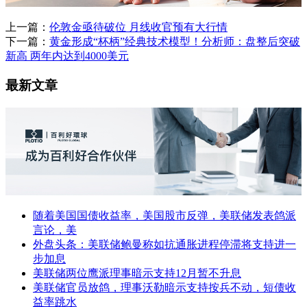
上一篇：
伦敦金亟待破位 月线收官预有大行情
下一篇：
黄金形成“杯柄”经典技术模型！分析师：盘整后突破
新高 两年内达到4000美元
最新文章
随着美国国债收益率，美国股市反弹，美联储发表鸽派
言论，美
外盘头条：美联储鲍曼称如抗通胀进程停滞将支持进一
步加息
美联储两位鹰派理事暗示支持12月暂不升息
美联储官员放鸽，理事沃勒暗示支持按兵不动，短债收
益率跳水