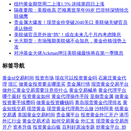
纽约黄金期货周二上涨1.5% 连续第四日上涨
隔夜要闻：美股收高 芒格离世享年99岁 巴菲特深情悼念
联储鹰
贵金属大爆发！现货金价突破2040关口 美联储关键官员
承认物价
美联储官员意外放“鸽”！或在未来几个月内考虑降息
光大期货：市场预期美联储不会加息，黄金价格强势上
攻
对冲基金大佬Ackman押注美联储最快将在第一季降息
标签导航
黄金td交易时间
投资市场
现在可以投资黄金吗
石家庄黄金代
理
现汇
做黄金投资要去哪里买
贵金属行情
现货黄金交易平台
做外汇黄金交易需要注意些什么
黄金交易喊单
黄金代理平台
哪个最好
投资黄金如何
黄金代理操作手段
皇御贵金属
做黄金
投资要手续费吗
做黄金投资赚钱吗
青岛现货黄金代理排名
黄
金短线交易
现货黄金
现货黄金代理商怎么做
沙特阿美
纸黄金
交易通
美国黄金交易时间
贵金属平台
投资黄金外汇开户
港币
外汇行业
黄金交易术语
如何交易黄金
外汇支
现货黄金交易所
开户
资本升值
投资黄金白银
百利好原油专题
炒黄金平台_炒