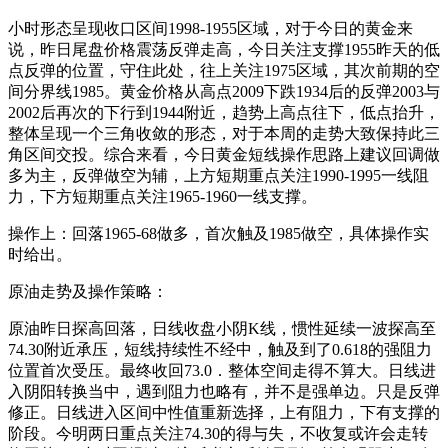
小时形态呈现收口区间1998-1955区域，对于今日的黄金来
说，昨日尾盘价格震荡反弹走高，今日关注支撑1955昨天的低
点反弹的位置，守住此处，往上关注1975区域，其次前期的空
间分界线1985。黄金价格从高点2009下跌1934后的反弹2003与
2002后再次的下行到1944附近，趋势上高点往下，低点抬升，
整体呈现一个三角收敛的形态，对于本周的走势大致保持此三
角区间交投。综合来看，今日黄金短线操作思路上建议回调做
多为主，反弹做空为辅，上方短期重点关注1990-1995一线阻
力，下方短期重点关注1965-1960一线支撑。
操作上：回落1965-68做多，首次触及1985做空，具体操作实
时给出。
原油走势及操作策略：
原油昨日探高回落，日线收盘小阴K线，惯性延续一波探高至
74.30附近承压，短线持续性不经中，触及到了0.618的强阻力
位置首次受压。最终收回73.0．整体空间走得不算大。日线进
入阴阳转换当中，遇到阻力也略有，并不是强单边。只是反弹
修正。日线进入区间中性值重新选择，上有阻力，下有支撑的
阶段。今明两日重点关注74.30的得与失，不收复或许会走转