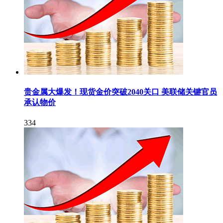
贵金属大爆发！现货金价突破2040关口 美联储关键官员
承认物价
334