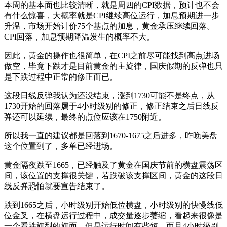
本周的基本面也比较清晰，就是周四的CPI数据，预计也不会
有什么惊喜，大概率就是CPI继续高位运行，加息预期进一步
升温，市场开始计价75个基点的加息，黄金承压继续回落。
CPI回落，加息预期降温发生的概率不大。
因此，黄金的操作也很简单，在CPI之前尽可能找到高点进场
做空，毕竟下跌才是目前黄金的主旋律，国庆假期的反弹也只
是下跌过程中正常的修正而已。
这段日线反弹我认为还没结束，涨到1730可能不是终点，从
1730开始的回落属于4小时级别的修正，修正结束之后日线反
弹还可以延续，最终的点位应该在1750附近。
所以我一直的建议都是回落到1670-1675之后进多，昨晚美盘
这个位置到了，多单已经进场。
黄金隔夜跌至1665，已经触及了黄金在国庆节前的横盘震荡区
间，该位置的支撑很关键，若跌破该支撑区间，黄金的这段日
线反弹恐怕就要宣告结束了。
跌到1665之后，小时级别开始低位横盘，小时级别的快慢线低
位金叉，在横盘运行过程中，成交量逐步萎缩，看起来很像是
一个看跌旗型的旗面，但是运行时间有些短，而且4小时级别