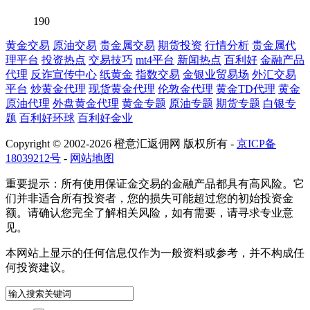
190
黄金交易
原油交易
贵金属交易
期货投资
行情分析
贵金属代
理平台
投资热点
交易技巧
mt4平台
新闻热点
百利好
金融产品
代理
反诈宣传中心
纸黄金
指数交易
金银业贸易场
外汇交易
平台
炒黄金代理
现货黄金代理
伦敦金代理
黄金TD代理
黄金
原油代理
外盘黄金代理
黄金专题
原油专题
期货专题
白银专
题
百利好环球
百利好金业
Copyright © 2002-2026 橙意汇返佣网 版权所有 -
京ICP备
18039212号
-
网站地图
重要提示：所有使用保证金交易的金融产品都具有高风险。它
们并非适合所有投资者，您的损失可能超过您的初始投资金
额。请确认您完全了解相关风险，如有需要，请寻求专业意
见。
本网站上显示的任何信息仅作为一般资料或参考，并不构成任
何投资建议。