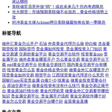
承认物价
美联储官员意外放“鸽”！或在未来几个月内考虑降息
光大期货：市场预期美联储不会加息，黄金价格强势上
攻
对冲基金大佬Ackman押注美联储最快将在第一季降息
标签导航
做外汇黄金怎么开户
石油
外盘黄金代理怎么做
炒白银
含金量
期货投资
国际货币
贵金属如何投资_贵金属投资入门知识
黄
金交易通
交易炒黄金平台
黄金交易平台软件
投资黄金app
贵
金属平台
做外盘黄金哪里开户
怎么黄金交易
黄金交易平台下
载
mt4黄金交易平台
炒黄金交易技巧
国内黄金交易平台有哪
些
投资黄金怎么卖
黄金价格走势分析
做黄金外汇在哪里开户
现货黄金如何交易
期货平台
江西现货黄金代理是什么意思
中
国银行app买卖贵金属
白银T+D
纸黄金
做黄金投资需要会什
么
原油交易平台
做黄金投资有没有什么技巧
黄金交易正规平
台
黄金原油行情分析
黄金代理前景
做黄金外汇交易要学哪些
知识
贵金属交易平台_贵金属开户流程
黄金交易软件哪个好
黄金怎么交易
黄金交易平台哪个好
金策黄金直播