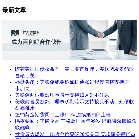
最新文章
随着美国国债收益率，美国股市反弹，美联储发表鸽派
言论，美
外盘头条：美联储鲍曼称如抗通胀进程停滞将支持进一
步加息
美联储两位鹰派理事暗示支持12月暂不升息
美联储官员放鸽，理事沃勒暗示支持按兵不动，短债收
益率跳水
纽约黄金期货周二上涨1.5% 连续第四日上涨
隔夜要闻：美股收高 芒格离世享年99岁 巴菲特深情悼念
联储鹰
贵金属大爆发！现货金价突破2040关口 美联储关键官员