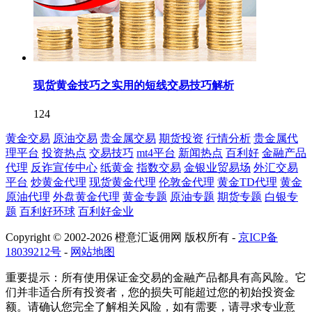
现货黄金技巧之实用的短线交易技巧解析
124
黄金交易
原油交易
贵金属交易
期货投资
行情分析
贵金属代
理平台
投资热点
交易技巧
mt4平台
新闻热点
百利好
金融产品
代理
反诈宣传中心
纸黄金
指数交易
金银业贸易场
外汇交易
平台
炒黄金代理
现货黄金代理
伦敦金代理
黄金TD代理
黄金
原油代理
外盘黄金代理
黄金专题
原油专题
期货专题
白银专
题
百利好环球
百利好金业
Copyright © 2002-2026 橙意汇返佣网 版权所有 -
京ICP备
18039212号
-
网站地图
重要提示：所有使用保证金交易的金融产品都具有高风险。它
们并非适合所有投资者，您的损失可能超过您的初始投资金
额。请确认您完全了解相关风险，如有需要，请寻求专业意