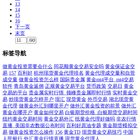
13
14
15
16
下一页
末页
标签导航
做黄金投资需要会什么
同花顺黄金交易安全吗
黄金保证金交
易
157
百利好
杭州现货黄金代理排名
黄金代理成交量和自营
成交量
做黄金投资怎么样
国际贵金属
黄金mt4平台_mt4交易
软件
青岛黄金返佣
正规黄金交易平台
货币政策
交易日
黄金
交易的平台
贵金属实时行情_领峰贵金属即时行情
实时黄金交
易
炒现货黄金怎样开户
现汇
现货黄金
外币交易
湖北现货黄
金代理
做黄金外汇到哪里开户
做外汇黄金投资的前景
做外汇
黄金在哪开户
黄金如何交易
白银期货价格_白银期货交易时间
纽约黄金交易时间
黄金交易外汇
纸黄金代理好做吗
非农行情
直播_美国非农数据公布时间
百利好原油专题
黄金期货模拟交
易
做黄金投资怎么操作
156
黄金TD
现货黄金交易技巧
中国
人民银行
外汇黄金行情直播
现货黄金代理人