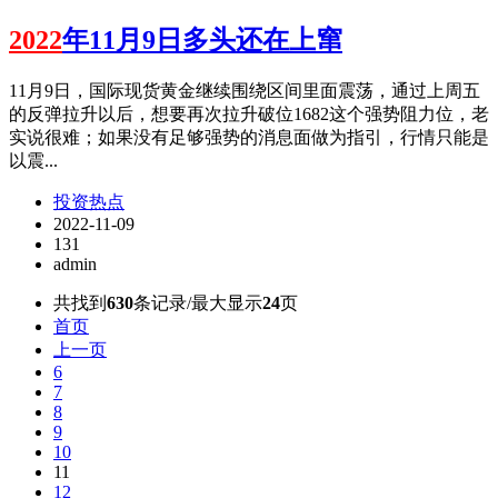
2022
年11月9日多头还在上窜
11月9日，国际现货黄金继续围绕区间里面震荡，通过上周五
的反弹拉升以后，想要再次拉升破位1682这个强势阻力位，老
实说很难；如果没有足够强势的消息面做为指引，行情只能是
以震...
投资热点
2022-11-09
131
admin
共找到
630
条记录/最大显示
24
页
首页
上一页
6
7
8
9
10
11
12