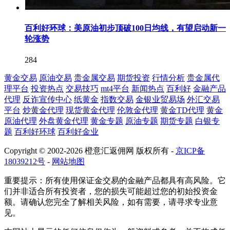
百利好环球：美原油初步顶破100日均线，有望启动新一
轮涨势
284
黄金交易
原油交易
贵金属交易
期货投资
行情分析
贵金属代
理平台
投资热点
交易技巧
mt4平台
新闻热点
百利好
金融产品
代理
反诈宣传中心
纸黄金
指数交易
金银业贸易场
外汇交易
平台
炒黄金代理
现货黄金代理
伦敦金代理
黄金TD代理
黄金
原油代理
外盘黄金代理
黄金专题
原油专题
期货专题
白银专
题
百利好环球
百利好金业
Copyright © 2002-2026 橙意汇返佣网 版权所有 -
京ICP备
18039212号
-
网站地图
重要提示：所有使用保证金交易的金融产品都具有高风险。它
们并非适合所有投资者，您的损失可能超过您的初始投资金
额。请确认您完全了解相关风险，如有需要，请寻求专业意
见。